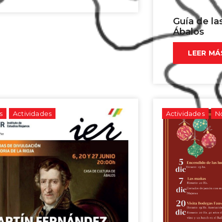
Guía de l
Ábalos
LEER MÁ
s
Actividades
Actividades
No