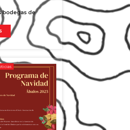
as bodegas de
S
ticias