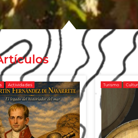
rtículos
s
Actividades
Turismo
Cultu