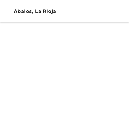
Ábalos, La Rioja