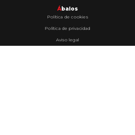
Á
balos
Política de cookies
Política de privacidad
Aviso legal
Inicio
Actualidad
Municipio
Turismo
Ayuntamiento
Cultura
Servicios
Contacto
SÍGUENOS